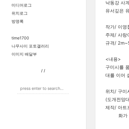
낙동강 사계
미디어로그
유서깊은 유
위치로그
방명록
작가/ 이영
주제/ 사랑
time1700
규격/ 2m~
나무사이 포토갤러리
이미지 배달부
<내용>
구미시를 품
/
/
대를 이어 
위치/ 구미
(도개전망대
제작/ 아트
화가 이