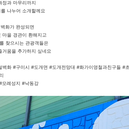
 과정과 마무리까지
기를 나누어 소개할께요
 벽화가 완성되면
 마을 경관이 환해지고
를 찾으시는 관광객들은
 즐거움을 추가하지 싶네요
철벽화 #구미시 #도개면 #도개전망대 #화가이영철과친구들 #
리
#모례성지 #낙동강