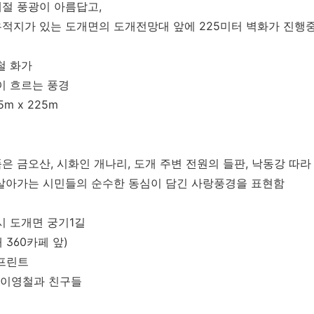
절 풍광이 아름답고,
적지가 있는 도개면의 도개전망대 앞에 225미터 벽화가 진행
철 화가
이 흐르는 풍경
5m x 225m
은 금오산, 시화인 개나리, 도개 주변 전원의 들판, 낙동강 따
살아가는 시민들의 순수한 동심이 담긴 사랑풍경을 표현함
시 도개면 궁기1길
 360카페 앞)
프린트
영철과 친구들