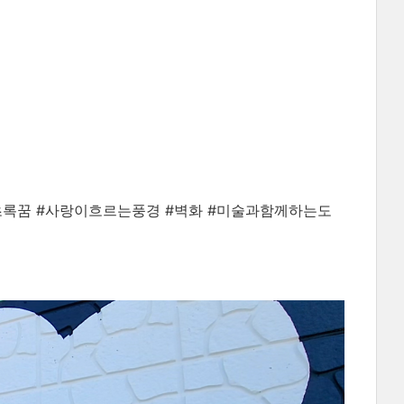
초록꿈 #사랑이흐르는풍경 #벽화 #미술과함께하는도